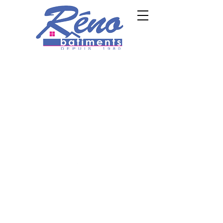
TVA SRL: BE0 734 535 666
TVA P.P. :
BE0
654 343
588
Demander un devis