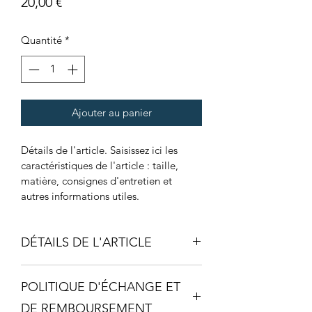
Prix
20,00 €
Quantité
*
Ajouter au panier
Détails de l'article. Saisissez ici les 
caractéristiques de l'article : taille, 
matière, consignes d'entretien et 
autres informations utiles.
DÉTAILS DE L'ARTICLE
Détails de l'article. Saisissez ici les 
POLITIQUE D'ÉCHANGE ET
caractéristiques de l'article : taille, 
matière et consignes d'entretien. Vous 
DE REMBOURSEMENT