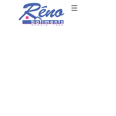
TVA SRL: BE0 734 535 666
TVA P.P. :
BE0
654 343
588
Demander un devis