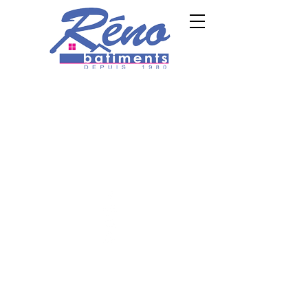
TVA SRL: BE0 734 535 666
TVA P.P. :
BE0
654 343
588
Demander un devis